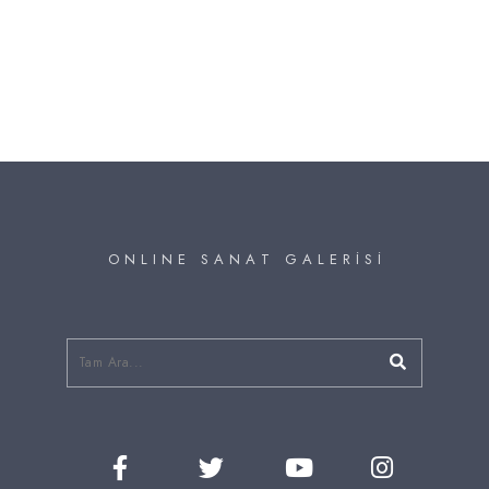
O N L I N E S A N A T G A L E R İ S İ