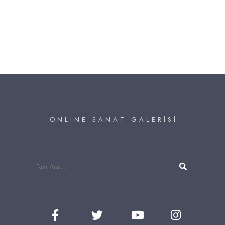
O N L I N E S A N A T G A L E R İ S İ